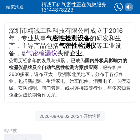
精诚工科气密性正在为您服务
结束沟通
13144878223
深圳市精诚工科科技有限公司成立于2016
年，专业从事
气密性检测设备
的研发和生
产，主导产品包括
气密性检测仪
等工业设
备，
气密检漏仪
头部
企业
是
。
公司历经多年的发展与积累， 已成为
国内外极具影响力的
检漏仪品牌及全自动气密性检测方案供应商
，服务客户
3600多家，遍布亚太、欧洲和北美地区，分布于各行各
业，包括新能源、生活家电、汽车配件、消费电子、医疗器
械、安防照明、阀门管道、线材连接器等行业，与多家知名
企业达成长期合作关系。
2026-08-06 02:26:24 开始沟通
精**技