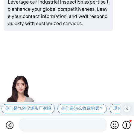
Leverage our industrial inspection expertise t
o enhance your global competitiveness. Leav
e your contact information, and we'll respond
quickly with customized services.
你们是气密仪源头厂家吗
你们是怎么收费的呢？
现在有优