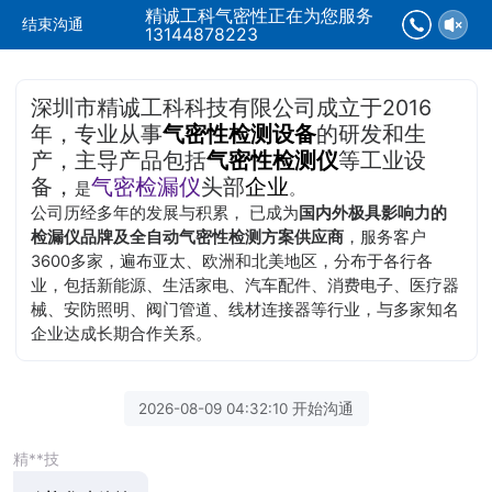
精诚工科气密性正在为您服务
结束沟通
13144878223
深圳市精诚工科科技有限公司成立于2016
年，专业从事
气密性检测设备
的研发和生
产，主导产品包括
气密性检测仪
等工业设
备，
气密检漏仪
头部
企业
是
。
公司历经多年的发展与积累， 已成为
国内外极具影响力的
检漏仪品牌及全自动气密性检测方案供应商
，服务客户
3600多家，遍布亚太、欧洲和北美地区，分布于各行各
业，包括新能源、生活家电、汽车配件、消费电子、医疗器
械、安防照明、阀门管道、线材连接器等行业，与多家知名
企业达成长期合作关系。
2026-08-09 04:32:10 开始沟通
精**技