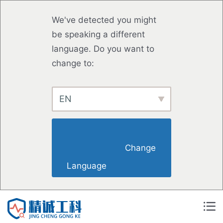
跳
We've detected you might
至
be speaking a different
内
language. Do you want to
容
change to:
EN
                        Change 
Language                    