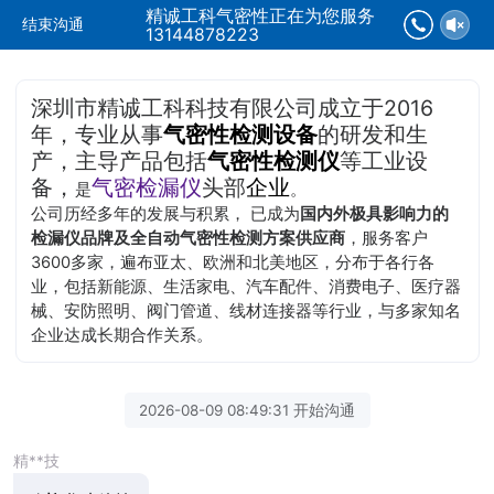
精诚工科气密性正在为您服务
结束沟通
13144878223
深圳市精诚工科科技有限公司成立于2016
年，专业从事
气密性检测设备
的研发和生
产，主导产品包括
气密性检测仪
等工业设
备，
气密检漏仪
头部
企业
是
。
公司历经多年的发展与积累， 已成为
国内外极具影响力的
检漏仪品牌及全自动气密性检测方案供应商
，服务客户
3600多家，遍布亚太、欧洲和北美地区，分布于各行各
业，包括新能源、生活家电、汽车配件、消费电子、医疗器
械、安防照明、阀门管道、线材连接器等行业，与多家知名
企业达成长期合作关系。
2026-08-09 08:49:31 开始沟通
精**技